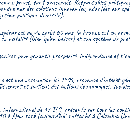
 comme privés, sont concernés. Responsables politiques
épondre par des solutions innovantes, adaptées aux spé
stème politique, diversité).
 espérances de vie après 60 ans, la France est en premi
a natalité (bien qu’en baisse) et son système de prot
aniser pour garantir prospérité, indépendance et bien
 est une association loi 1901, reconnue d’intérêt gén
illissement et soutient des actions économiques, sociale
au international de 17 ILC, présents sur tous les contin
90 à New York (aujourd’hui rattaché à Columbia Unive