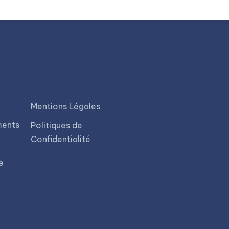
6
7
8
9
Mentions Légales
ments
Politiques de
Confidentialité
e