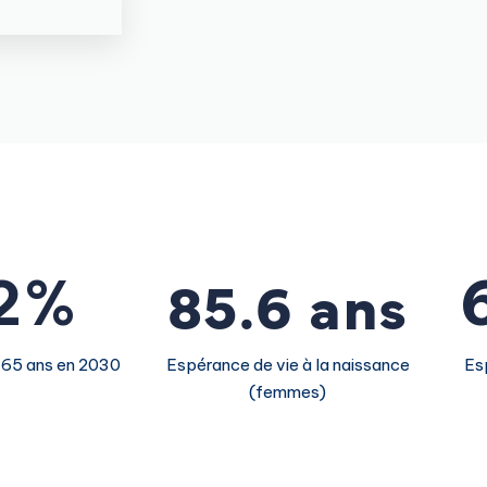
3
0
1
4
1
2
5
2
3
6
3
4
0
7
4
5
1
8
5
.
6
ans
2
%
9
6
7
3
 65 ans en 2030
Espérance de vie à la naissance
Es
7
8
(femmes)
4
8
9
5