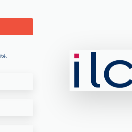
ité.
0
1
2
0