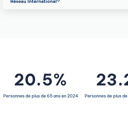
0
Réseau International
1
2
0
0
3
0
1
1
4
1
2
2
0
.
5
%
2
3
.
3
1
6
3
4
Personnes de plus de 65 ans en 2024
Personnes de plus de
4
2
7
4
5
5
3
8
5
6