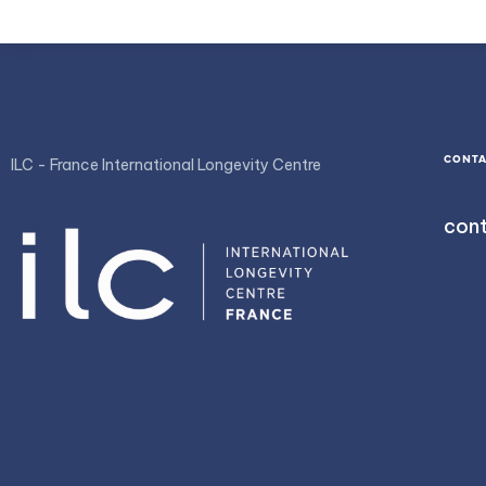
6
4
9
6
7
7
5
7
8
8
6
8
9
CONT
ILC - France International Longevity Centre
9
7
9
cont
8
9