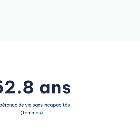
1
3
2
4
3
5
4
0
6
5
1
7
6
2
.
8
ans
7
3
9
pèrance de vie sans incapacités
(femmes)
8
4
9
5