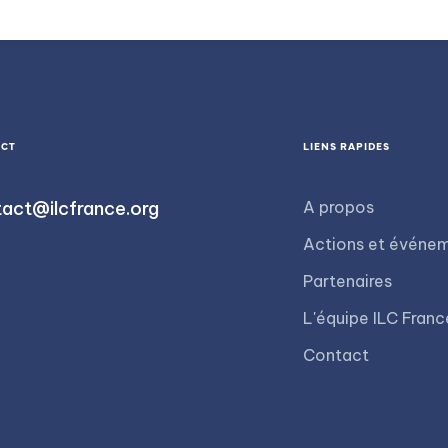
9
6
7
8
ACT
LIENS RAPIDES
9
act@ilcfrance.org
A propos
Actions et événe
Partenaires
L'équipe ILC Franc
Contact